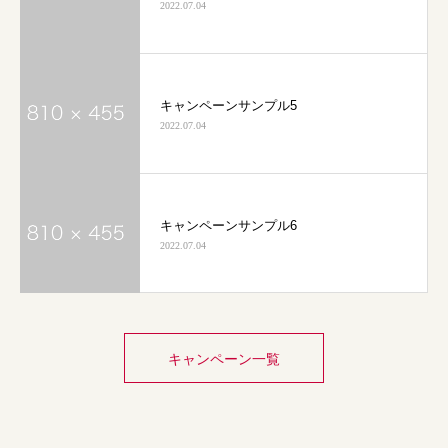
2022.07.04
キャンペーンサンプル5
2022.07.04
キャンペーンサンプル6
2022.07.04
キャンペーン一覧