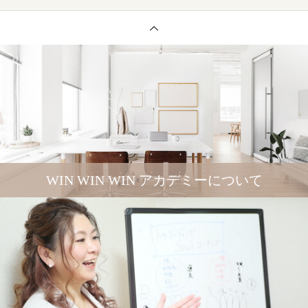
WIN WIN WIN アカデミーについて