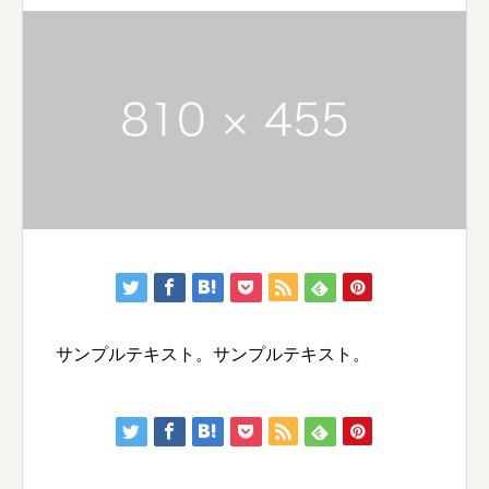
サンプルテキスト。サンプルテキスト。